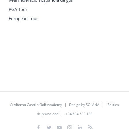
Real Federación Española de golf
PGA Tour
European Tour
©
Alfonso Castillo Golf Academy
| Design by
SOLANA
|
Política
de privacidad
| +34 634 533 133
Facebook
Twitter
YouTube
Instagram
Linkedin
Rss