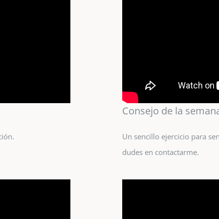
Consejo de la semana
ción.
Un sencillo ejercicio para se
dudes en contactarme.