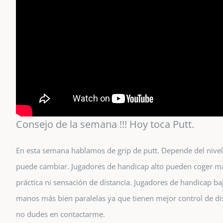
Consejo de la semana !!! Hoy toca Putt.
En esta semana hablamos de grip de putt. Depende del nivel 
puede cambiar. Jugadores de handicap alto pueden coger má
práctica ni sensación de distancia. Jugadores de handicap b
manos más bien paralelas ya que tienen mejor control de dis
no dudes en contactarme.