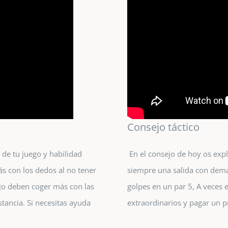
Consejo táctico
de tu juego y habilidad
En el consejo de hoy os exp
s con los dedos al no tener
siempre una salida con dema
ajo deben coger más con las
golpes en un par 5, A veces 
tancia. Si necesitas ayuda
extraordinarios y pagar un p