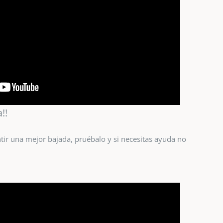
!!
ntir una mejor bajada, pruébalo y si necesitas ayuda no