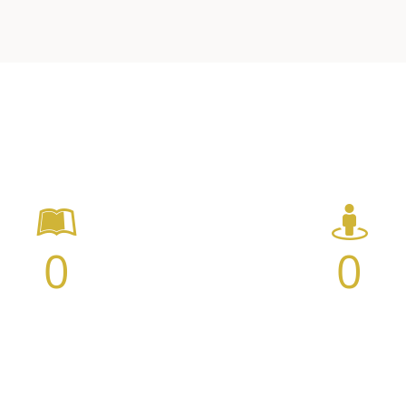
0
0
ursos impartidos
Campeones