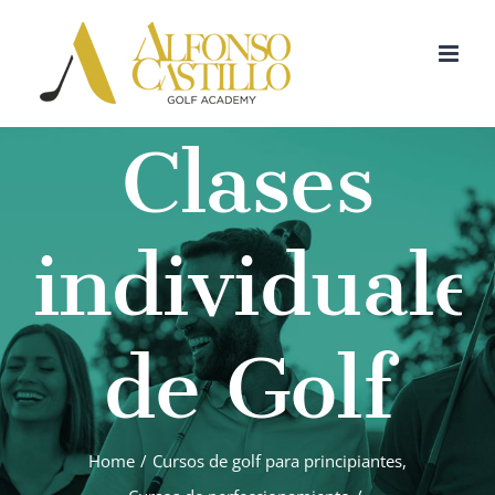
Skip
to
content
Clases
individuale
de Golf
Home
/
Cursos de golf para principiantes
,