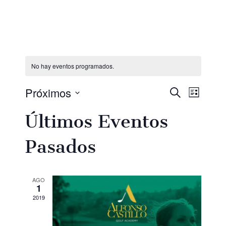
No hay eventos programados.
Próximos
Nave
Naveg
Buscar
Lista
de
Selecciona
Últimos Eventos
de
vista
la
de
fecha.
Pasados
búsqu
Even
y
AGO
1
vistas
2019
de